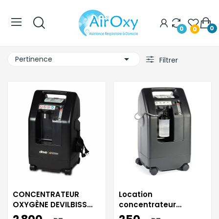
0
0
0

Pertinence
Filtrer
CONCENTRATEUR
Location
OXYGÈNE DEVILBISS
concentrateur
52...
d'oxygène D...